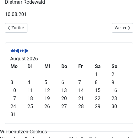
Dietmar Rodewald
10.08.201
Vorheriger Beitrag: U-25 Tour erstmals in Mainz Bretzenheim
Nächster Bei
Zurück
Weiter
V
V
N
N
o
o
ä
ä
r
r
c
c
August 2026
h
h
h
h
Mo
Di
Mi
Do
Fr
Sa
So
e
e
s
s
1
2
r
r
t
t
3
4
5
6
7
8
9
i
i
e
e
10
11
12
13
14
15
16
g
g
s
s
17
18
19
20
21
22
23
e
e
J
M
24
25
26
27
28
29
30
s
r
a
o
31
J
M
h
n
a
o
r
a
Wir benutzen Cookies
h
n
t