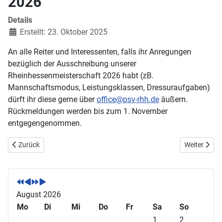
2026
Details
Erstellt: 23. Oktober 2025
An alle Reiter und Interessenten, falls ihr Anregungen
bezüglich der Ausschreibung unserer
Rheinhessenmeisterschaft 2026 habt (zB.
Mannschaftsmodus, Leistungsklassen, Dressuraufgaben)
dürft ihr diese gerne über
office@psv-rhh.de
äußern.
Rückmeldungen werden bis zum 1. November
entgegengenommen.
Vorheriger Beitrag: Nachruf auf Ernst Klemmer
Nächster Be
Zurück
Weiter
V
V
N
N
o
o
ä
ä
r
r
c
c
August 2026
h
h
h
h
Mo
Di
Mi
Do
Fr
Sa
So
e
e
s
s
1
2