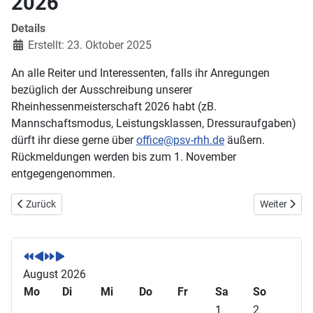
2026
Details
Erstellt: 23. Oktober 2025
An alle Reiter und Interessenten, falls ihr Anregungen
bezüglich der Ausschreibung unserer
Rheinhessenmeisterschaft 2026 habt (zB.
Mannschaftsmodus, Leistungsklassen, Dressuraufgaben)
dürft ihr diese gerne über
office@psv-rhh.de
äußern.
Rückmeldungen werden bis zum 1. November
entgegengenommen.
Vorheriger Beitrag: Nachruf auf Ernst Klemmer
Nächster Be
Zurück
Weiter
V
V
N
N
o
o
ä
ä
r
r
c
c
August 2026
h
h
h
h
Mo
Di
Mi
Do
Fr
Sa
So
e
e
s
s
1
2