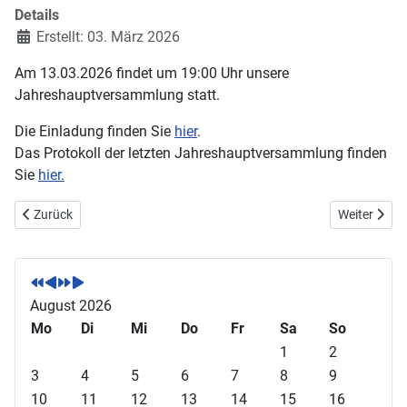
Details
Erstellt: 03. März 2026
Am 13.03.2026 findet um 19:00 Uhr unsere
Jahreshauptversammlung statt.
Die Einladung finden Sie
hier
.
Das Protokoll der letzten Jahreshauptversammlung finden
Sie
hier.
Vorheriger Beitrag: WIR SUCHEN DICH!
Nächster Be
Zurück
Weiter
V
V
N
N
o
o
ä
ä
r
r
c
c
August 2026
h
h
h
h
Mo
Di
Mi
Do
Fr
Sa
So
e
e
s
s
1
2
r
r
t
t
3
4
5
6
7
8
9
i
i
e
e
10
11
12
13
14
15
16