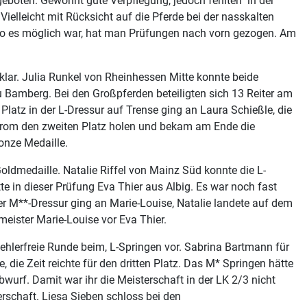
eboten. Gewohnt gute Verpflegung, jedoch fehlten in der
ielleicht mit Rücksicht auf die Pferde bei der nasskalten
d wo es möglich war, hat man Prüfungen nach vorn gezogen. Am
 klar. Julia Runkel von Rheinhessen Mitte konnte beide
u Bamberg. Bei den Großpferden beteiligten sich 13 Reiter am
latz in der L-Dressur auf Trense ging an Laura Schießle, die
 Strom den zweiten Platz holen und bekam am Ende die
onze Medaille.
oldmedaille. Natalie Riffel von Mainz Süd konnte die L-
e in dieser Prüfung Eva Thier aus Albig. Es war noch fast
der M**-Dressur ging an Marie-Louise, Natalie landete auf dem
meister Marie-Louise vor Eva Thier.
 fehlerfreie Runde beim, L-Springen vor. Sabrina Bartmann für
die Zeit reichte für den dritten Platz. Das M* Springen hätte
wurf. Damit war ihr die Meisterschaft in der LK 2/3 nicht
schaft. Liesa Sieben schloss bei den