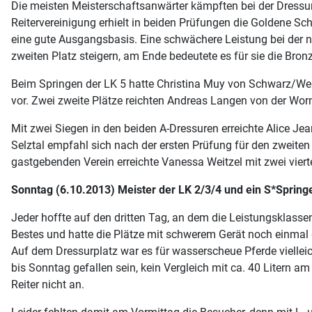
Die meisten Meisterschaftsanwärter kämpften bei der Dressur 
Reitervereinigung erhielt in beiden Prüfungen die Goldene Sc
eine gute Ausgangsbasis. Eine schwächere Leistung bei der n
zweiten Platz steigern, am Ende bedeutete es für sie die Bron
Beim Springen der LK 5 hatte Christina Muy von Schwarz/Wei
vor. Zwei zweite Plätze reichten Andreas Langen von der Wor
Mit zwei Siegen in den beiden A-Dressuren erreichte Alice Je
Selztal empfahl sich nach der ersten Prüfung für den zweite
gastgebenden Verein erreichte Vanessa Weitzel mit zwei viert
Sonntag (6.10.2013) Meister der LK 2/3/4 und ein S*Sprin
Jeder hoffte auf den dritten Tag, an dem die Leistungsklasse
Bestes und hatte die Plätze mit schwerem Gerät noch einmal g
Auf dem Dressurplatz war es für wasserscheue Pferde vielleich
bis Sonntag gefallen sein, kein Vergleich mit ca. 40 Litern
Reiter nicht an.