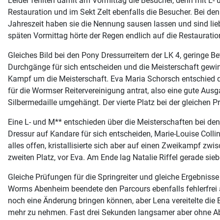
Leider fehlten damit am Vormittag die Besucher, denn mit L-
Restauration und im Sekt Zelt ebenfalls die Besucher. Bei den
Jahreszeit haben sie die Nennung sausen lassen und sind lie
späten Vormittag hörte der Regen endlich auf die Restauration f
Gleiches Bild bei den Pony Dressurreitern der LK 4, geringe B
Durchgänge für sich entscheiden und die Meisterschaft gewin
Kampf um die Meisterschaft. Eva Maria Schorsch entschied dur
für die Wormser Reitervereinigung antrat, also eine gute Au
Silbermedaille umgehängt. Der vierte Platz bei der gleichen 
Eine L- und M** entschieden über die Meisterschaften bei den
Dressur auf Kandare für sich entscheiden, Marie-Louise Colli
alles offen, kristallisierte sich aber auf einen Zweikampf z
zweiten Platz, vor Eva. Am Ende lag Natalie Riffel gerade si
Gleiche Prüfungen für die Springreiter und gleiche Ergebnisse 
Worms Abenheim beendete den Parcours ebenfalls fehlerfrei abe
noch eine Änderung bringen können, aber Lena vereitelte die 
mehr zu nehmen. Fast drei Sekunden langsamer aber ohne Abw