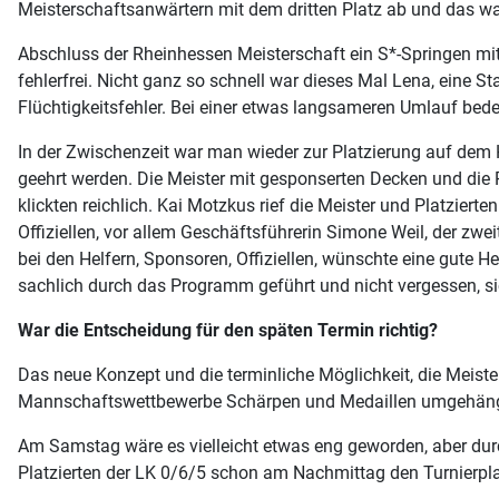
Meisterschaftsanwärtern mit dem dritten Platz ab und das wa
Abschluss der Rheinhessen Meisterschaft ein S*-Springen mi
fehlerfrei. Nicht ganz so schnell war dieses Mal Lena, eine St
Flüchtigkeitsfehler. Bei einer etwas langsameren Umlauf bedeu
In der Zwischenzeit war man wieder zur Platzierung auf dem 
geehrt werden. Die Meister mit gesponserten Decken und die 
klickten reichlich. Kai Motzkus rief die Meister und Platzier
Offiziellen, vor allem Geschäftsführerin Simone Weil, der zw
bei den Helfern, Sponsoren, Offiziellen, wünschte eine gute 
sachlich durch das Programm geführt und nicht vergessen, si
War die Entscheidung für den späten Termin richtig?
Das neue Konzept und die terminliche Möglichkeit, die Meiste
Mannschaftswettbewerbe Schärpen und Medaillen umgehängt,
Am Samstag wäre es vielleicht etwas eng geworden, aber dur
Platzierten der LK 0/6/5 schon am Nachmittag den Turnierpla