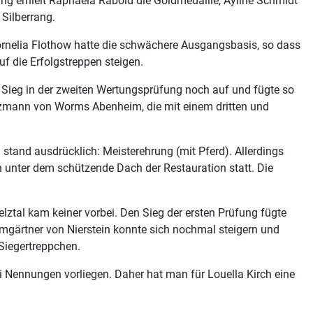
ng erhielt Raphaela Rabold die Goldmedaille, Ayline Schmidt
Silberrang.
 Cornelia Flothow hatte die schwächere Ausgangsbasis, so dass
uf die Erfolgstreppen steigen.
t Sieg in der zweiten Wertungsprüfung noch auf und fügte so
etzmann von Worms Abenheim, die mit einem dritten und
stand ausdrücklich: Meisterehrung (mit Pferd). Allerdings
n unter dem schützende Dach der Restauration statt. Die
ztal kam keiner vorbei. Den Sieg der ersten Prüfung fügte
Baumgärtner von Nierstein konnte sich nochmal steigern und
 Siegertreppchen.
rei Nennungen vorliegen. Daher hat man für Louella Kirch eine