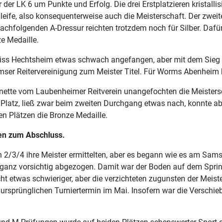
der LK 6 um Punkte und Erfolg. Die drei Erstplatzieren kristall
hleife, also konsequenterweise auch die Meisterschaft. Der zwei
achfolgenden A-Dressur reichten trotzdem noch für Silber. Dafü
ze Medaille.
ss Hechtsheim etwas schwach angefangen, aber mit dem Sieg in
mser Reitervereinigung zum Meister Titel. Für Worms Abenheim 
anette vom Laubenheimer Reitverein unangefochten die Meistersc
n Platz, ließ zwar beim zweiten Durchgang etwas nach, konnte a
en Plätzen die Bronze Medaille.
gen zum Abschluss.
n 2/3/4 ihre Meister ermittelten, aber es begann wie es am Sam
anz vorsichtig abgezogen. Damit war der Boden auf dem Springpla
t etwas schwieriger, aber die verzichteten zugunsten der Meiste
 am ursprünglichen Turniertermin im Mai. Insofern war die Vers