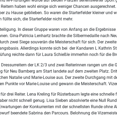
 und M-Prüfungen wurde auf beiden Plätzen sehenswerter Sport g
 Reitern haben wohl einige sich weniger Chancen ausgerechnet. V
ber zu Hause geblieben. So waren die Starterfelder kleiner un
üllte sich, die Starterfelder nicht mehr.
eteiligung. In dieser Gruppe waren von Anfang an die Ergebnisse
nen. Gina-Patricia Lenhartz brachte die Silbermedaille nach Ne
ch zwei Siege souverän die Meisterschaft für sich. Der zweite P
sgangsbasis. Allerdings konnte sich bei der Kandaren L Kathrin
Prüfung reichte dann für Laura Schießle immerhin noch für die Br
 Dressurreitern der LK 2/3 und zwei Reiterinnen rangen um die G
ng für Neu Bamberg am Start landete auf dem zweiten Platz. Dritt
wischen Natalie und Marie-Louise aus. Der zweite Durchgang mit 
eben Punkte vor Marie-Louise und gewann die Meisterschaft. Vize
für drei Reiter. Lena Kreling für Rüsterbaum legte eine schnelle
r nicht schnell genug. Lisa Sieben absolvierte eine Null Runde, 
Erwartungen der Konkurrenten mit der schnellsten Runde ohne Ab
urf beendete Sabrina den Parcours. Belohnung die Vizemeister