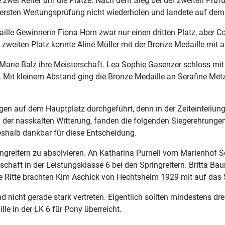
wei Reiter um die Plätze. Nach dem Sieg bei der zweiten Prüfu
 ersten Wertungsprüfung nicht wiederholen und landete auf dem 
aille Gewinnerin Fiona Horn zwar nur einen dritten Platz, aber
nd zweiten Platz konnte Aline Müller mit der Bronze Medaille mit a
a Marie Balz ihre Meisterschaft. Lea Sophie Gasenzer schloss mi
u. Mit kleinem Abstand ging die Bronze Medaille an Serafine M
en auf dem Hauptplatz durchgeführt, denn in der Zeiteinteilung 
i der nasskalten Witterung, fanden die folgenden Siegerehrunge
deshalb dankbar für diese Entscheidung.
greitern zu absolvieren. An Katharina Purnell vom Marienhof Sel
erschaft in der Leistungsklasse 6 bei den Springreitern. Britta 
ßige Ritte brachten Kim Aschick von Hechtsheim 1929 mit auf das
nd nicht gerade stark vertreten. Eigentlich sollten mindestens d
e in der LK 6 für Pony überreicht.