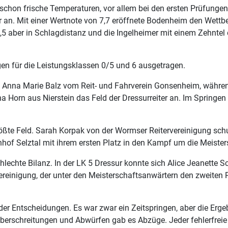
schon frische Temperaturen, vor allem bei den ersten Prüfungen 
er an. Mit einer Wertnote von 7,7 eröffnete Bodenheim den Wett
7,5 aber in Schlagdistanz und die Ingelheimer mit einem Zehnte
en für die Leistungsklassen 0/5 und 6 ausgetragen.
fte Anna Marie Balz vom Reit- und Fahrverein Gonsenheim, wäh
na Horn aus Nierstein das Feld der Dressurreiter an. Im Springe
größte Feld. Sarah Korpak von der Wormser Reitervereinigung sch
nhof Selztal mit ihrem ersten Platz in den Kampf um die Meister
hlechte Bilanz. In der LK 5 Dressur konnte sich Alice Jeanette 
einigung, der unter den Meisterschaftsanwärtern den zweiten Pl
der Entscheidungen. Es war zwar ein Zeitspringen, aber die Erg
eitüberschreitungen und Abwürfen gab es Abzüge. Jeder fehlerfre