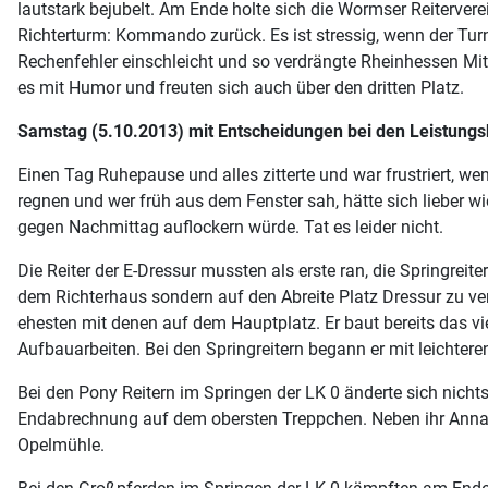
lautstark bejubelt. Am Ende holte sich die Wormser Reiterver
Richterturm: Kommando zurück. Es ist stressig, wenn der Tur
Rechenfehler einschleicht und so verdrängte Rheinhessen Mitt
es mit Humor und freuten sich auch über den dritten Platz.
Samstag (5.10.2013) mit Entscheidungen bei den Leistungs
Einen Tag Ruhepause und alles zitterte und war frustriert, wen
regnen und wer früh aus dem Fenster sah, hätte sich lieber 
gegen Nachmittag auflockern würde. Tat es leider nicht.
Die Reiter der E-Dressur mussten als erste ran, die Springreit
dem Richterhaus sondern auf den Abreite Platz Dressur zu ver
ehesten mit denen auf dem Hauptplatz. Er baut bereits das v
Aufbauarbeiten. Bei den Springreitern begann er mit leichter
Bei den Pony Reitern im Springen der LK 0 änderte sich nicht
Endabrechnung auf dem obersten Treppchen. Neben ihr Anna Ma
Opelmühle.