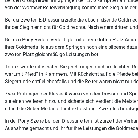
Bei den Großpferden im Springen der LK 0 kämpften am Ende z
von der Wormser Reitervereinigung konnte ihren Sieg aus der
Bei der zweiten E-Dressur erzielte die abschließende Goldmed
ihr der Sieg hier nicht für Gold reichte. Nach einem dritten u
Bei den Pony Reitern verteidigte mit einem dritten Platz Ann
ihrer Goldmedaille aus dem Springen noch eine silberne daz
zweiten Platz gleichmäßige Leistungen bot.
Tapfer wurden die ersten Siegerehrungen noch im leichten Reg
war „mit Pferd“ in Klammern. Mit Rücksicht auf die Pferde be
Siegerrunde entfiel ebenfalls und die Reiter waren nicht nur 
Zwei Prüfungen der Klasse A waren von den Dressur und Sprin
sie einen weiteren hinzu und sicherte sich verdient die Meist
erhielt die Silber Medaille für ihre Leistung. Zwei gleichmä
In der Pony Szene bei den Dressurreitern ist zurzeit der Verba
Ausnahme gemacht und ihr für ihre Leistungen die Goldmedaill