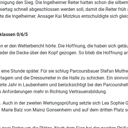
einigung den Sieg. Die Ingelheimer Reiter hatten schon die sil
niertag schnell abgeschlossen werden soll, damit die Reiter fr
e die Ingelheimer. Ansager Kai Motzkus entschuldigte sich glei
klassen 0/6/5
n er den Wetterbericht hörte. Die Hoffnung, die haben sich getäusc
wieder die Decke über den Kopf gezogen. So blieb die Hoffnung 
er eine Stunde später. Für sie schlug Parcoursbauer Stefan Muthw
lagern und die Dressurreiter in die Halle zu schicken. Ein sinn
ierte Jahr in Laubenheim und berücksichtigt bei den Parcourshe
en Anforderungen mehr in Richtung Vertrauensbildung.
s. Auch in der zweiten Wertungsprüfung setzte sich Lea Sophie 
rie Balz von Mainz Gonsenheim und auf dem dritten Platz schli