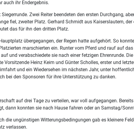
r auch ihr Endergebnis.
t Siegerrunde. Zwei Reiter beendeten den ersten Durchgang, ab
ange fiel, zweiter Platz. Gerhard Schmidt aus Kaiserslautern, der
tet das für ihn den dritten Platz.
Hauptplatz übergegangen, der Regen hatte aufgehört. So konnte
Platzierten marschierten ein. Runter vom Pferd und rauf auf da
ten auf und verabschiedete sie nach einer fetzigen Ehrenrunde. D
eite Vorsitzende Heinz Keim und Günter Scholles, erster und letz
Heimfahrt und ein Wiedersehen im nächsten Jahr, unter hoffentli
ch bei den Sponsoren für ihre Unterstützung zu danken.
rschaft auf drei Tage zu verteilen, war voll aufgegangen. Berei
 dann konnten sie nach Hause fahren oder an Samstag/Sonntag
ch die ungünstigen Witterungsbedingungen gab es kleinere Feld
tz verlassen.