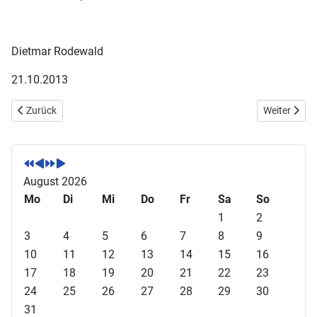
Dietmar Rodewald
21.10.2013
Vorheriger Beitrag: Springlehrgang Hofgut Kreling
Nächster Be
Zurück
Weiter
V
V
N
N
o
o
ä
ä
r
r
c
c
August 2026
h
h
h
h
Mo
Di
Mi
Do
Fr
Sa
So
e
e
s
s
1
2
r
r
t
t
3
4
5
6
7
8
9
i
i
e
e
10
11
12
13
14
15
16
g
g
s
s
17
18
19
20
21
22
23
e
e
J
M
24
25
26
27
28
29
30
s
r
a
o
31
J
M
h
n