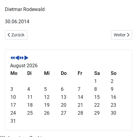
Dietmar Rodewald
30.06.2014
Vorheriger Beitrag: Landesmeisterschaften 2014 in Neuwied
Nächster Be
Zurück
Weiter
V
V
N
N
o
o
ä
ä
r
r
c
c
August 2026
h
h
h
h
Mo
Di
Mi
Do
Fr
Sa
So
e
e
s
s
1
2
r
r
t
t
3
4
5
6
7
8
9
i
i
e
e
10
11
12
13
14
15
16
g
g
s
s
17
18
19
20
21
22
23
e
e
J
M
24
25
26
27
28
29
30
s
r
a
o
31
J
M
h
n
a
o
r
a