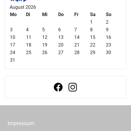
r
r
c
c
August 2026
h
h
h
h
Mo
Di
Mi
Do
Fr
Sa
So
e
e
s
s
1
2
r
r
t
t
3
4
5
6
7
8
9
i
i
e
e
10
11
12
13
14
15
16
g
g
s
s
17
18
19
20
21
22
23
e
e
J
M
24
25
26
27
28
29
30
s
r
a
o
31
J
M
h
n
a
o
r
a
h
n
t
r
a
t
Impressum