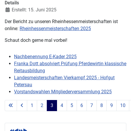
Details
Erstellt: 15. Juni 2025
Der Bericht zu unseren Rheinhessenmeisterschaften ist
online:
Rheinhessenmeisterschaften 2025
Schaut doch gerne mal vorbei!
Nachbenennung E-Kader 2025
Franka Dott absolviert Prüfung Pferdewirtin klassische
Reitausbildung
Landesmeisterschaften Vierkampf 2025 - Hofgut
Petersau
Vorstandswahlen Mitgliederversammlung 2025
1
2
3
4
5
6
7
8
9
10
Seite 3 von 71
V
V
N
N
o
o
ä
ä