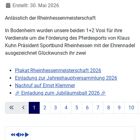
Erstellt: 30. Mai 2026
Anlässlich der Rheinhessenmeisterschaft
In Bodenheim wurden unsere beiden 1+2 Vosi für ihre
Verdienste um die Förderung des Pferdesports von Klaus
Kuhn Präsident Sportbund Rheinhessen mit der Ehrennadel
ausgezeichnet Glückwunsch ihr zwei
Plakat Rheinhessenmeisterschaft 2026
Einladung zur Jahreshauptversammlung 2026
Nachruf auf Ernst Klemmer
🎉 Einladung zum Jubiläumsball 2026 🎉
1
2
3
4
5
6
7
8
9
10
Seite 1 von 71
V
V
N
N
o
o
ä
ä