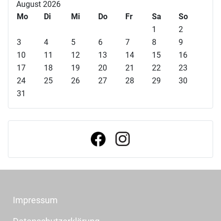
r
r
c
c
August 2026
h
h
h
h
Mo
Di
Mi
Do
Fr
Sa
So
e
e
s
s
1
2
r
r
t
t
3
4
5
6
7
8
9
i
i
e
e
10
11
12
13
14
15
16
g
g
s
s
17
18
19
20
21
22
23
e
e
J
M
24
25
26
27
28
29
30
s
r
a
o
31
J
M
h
n
a
o
r
a
h
n
t
r
a
t
Impressum