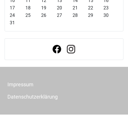
10
11
12
13
14
15
16
g
g
s
s
17
18
19
20
21
22
23
e
e
J
M
24
25
26
27
28
29
30
s
r
a
o
31
J
M
h
n
a
o
r
a
h
n
t
r
a
t
Impressum
Datenschutzerklärung