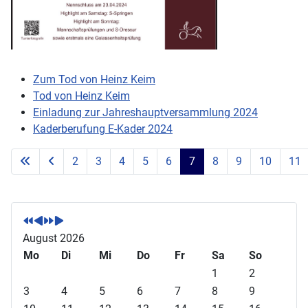
Zum Tod von Heinz Keim
Tod von Heinz Keim
Einladung zur Jahreshauptversammlung 2024
Kaderberufung E-Kader 2024
2
3
4
5
6
7
8
9
10
11
Seite 7 von 71
V
V
N
N
o
o
ä
ä
r
r
c
c
August 2026
h
h
h
h
Mo
Di
Mi
Do
Fr
Sa
So
e
e
s
s
1
2
r
r
t
t
3
4
5
6
7
8
9
i
i
e
e